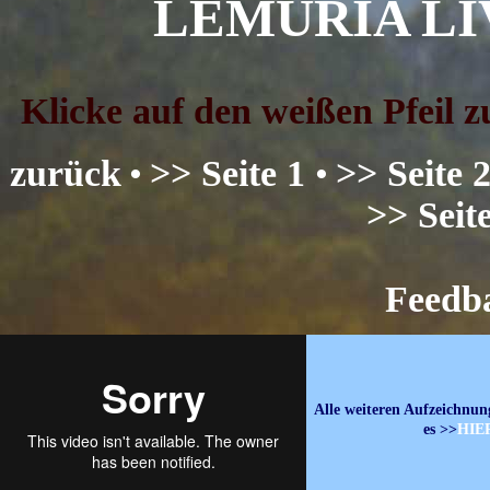
LEMURIA LIVE
Klicke auf den weißen Pfeil z
zurück
•
>> Seite 1
•
>> Seite 
>> Seit
Feedb
Alle weiteren Aufzeichnun
es >>
HIE