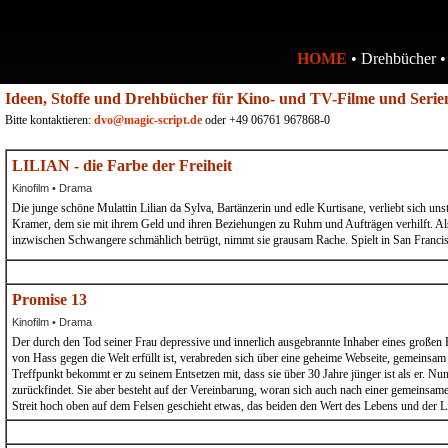
HOME
• Drehbücher 
Ideen, Stoffe und Drehbücher für Kino- und TV-Filme und Serie
Bitte kontaktieren:
dvo@magic-script.de
oder +49 06761 967868-0
LILIAN - die Farbe der Freiheit
Kinofilm • Drama
Die junge schöne Mulattin Lilian da Sylva, Bartänzerin und edle Kurtisane, verliebt sich uns
Kramer, dem sie mit ihrem Geld und ihren Beziehungen zu Ruhm und Aufträgen verhilft. Als
inzwischen Schwangere schmählich betrügt, nimmt sie grausam Rache. Spielt in San Franc
Promise 13
Kinofilm • Drama
Der durch den Tod seiner Frau depressive und innerlich ausgebrannte Inhaber eines großen 
von Hass gegen die Welt erfüllt ist, verabreden sich über eine geheime Webseite, gemeins
Treffpunkt bekommt er zu seinem Entsetzen mit, dass sie über 30 Jahre jünger ist als er. Nun 
zurückfindet. Sie aber besteht auf der Vereinbarung, woran sich auch nach einer gemeinsame
Streit hoch oben auf dem Felsen geschieht etwas, das beiden den Wert des Lebens und der Li