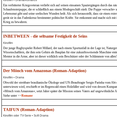
Kinofilm • Drama/Romance
Ein verbitterter Kriegsveteran verliebt sich auf seinen einsamen Spaziergängen durch das 
Schaufensterpuppe, die er schließlich aus einem Modegeschäft stielt. Die Puppe »erwacht« un
Lebensmut gibt und seine seelischen Wunden heilt. Als sich herausstellt, dass sie einen ext
gerät sie in das Fadenkreuz bestimmter politischer Kräfte. Sie entkommt und macht sich mit 
Krieg zu bewahren.
INBETWEEN - die seltsame Festigkeit de Seins
Kinofilm
Der junge Rugbyspieler Robert Millard, der nach einem Sportunfall in der Lage ist, Naturgese
Wissenschaftlern, die ihm sein Gehirn als Bauplan für eine zukunftsweisende Maschine entn
Mentor in die Arme, aber ist dieser wirlklich sein Beschützer oder der Schlimmste von allen
Der Mönch vom Amazonas (Roman-Adaption)
Kinofilm • Drama
Obwohl der streitbare brasilianische Ökologe und UN-Beauftragte Sergio Parinha vom Abt ei
unterwiesen wird, erschießt er im Regenwald einen Holzfäller und wird von dessen Kumpane
«Mönch vom Amazonas«, setzt Jahre später die Mission seines Vaters auf ungewöhnliche Ar
Siehe unter >>
Romane
TAIFUN (Roman-Adaption)
Kinofilm oder TV-Serie • Scifi Drama