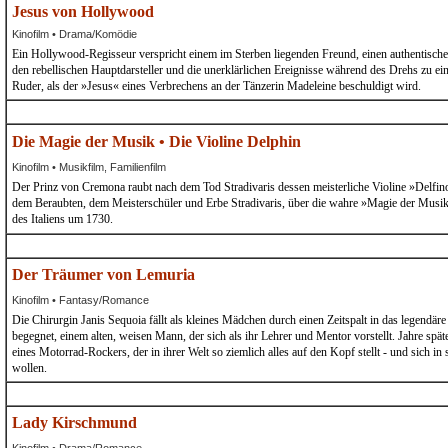
Jesus von Hollywood
Kinofilm • Drama/Komödie
Ein Hollywood-Regisseur verspricht einem im Sterben liegenden Freund, einen authentische
den rebellischen Hauptdarsteller und die unerklärlichen Ereignisse während des Drehs zu ei
Ruder, als der »Jesus« eines Verbrechens an der Tänzerin Madeleine beschuldigt wird.
Die Magie der Musik • Die Violine Delphin
Kinofilm • Musikfilm, Familienfilm
Der Prinz von Cremona raubt nach dem Tod Stradivaris dessen meisterliche Violine »Delfino
dem Beraubten, dem Meisterschüler und Erbe Stradivaris, über die wahre »Magie der Musik«
des Italiens um 1730.
Der Träumer von Lemuria
Kinofilm • Fantasy/Romance
Die Chirurgin Janis Sequoia fällt als kleines Mädchen durch einen Zeitspalt in das legend
begegnet, einem alten, weisen Mann, der sich als ihr Lehrer und Mentor vorstellt. Jahre sp
eines Motorrad-Rockers, der in ihrer Welt so ziemlich alles auf den Kopf stellt - und sich in 
wollen.
Lady Kirschmund