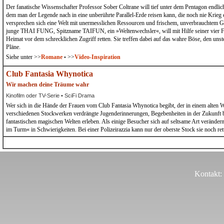
Der fanatische Wissenschafter Professor Sober Coltrane will tief unter dem Pentagon en
dem man der Legende nach in eine unberührte Parallel-Erde reisen kann, die noch nie Krieg 
versprechen sich eine Welt mit unermesslichen Ressourcen und frischem, unverbrauchtem Gen
junge THAI FUNG, Spitzname TAIFUN, ein »Weltenwechsler«, will mit Hilfe seiner vier Fr
Heimat vor dem schrecklichen Zugriff retten. Sie treffen dabei auf das wahre Böse, den un
Pläne.
Siehe unter >>
Romane
>>
Video-Inspiration
•
Club Fantasia Whynotica
Wir machen deine Träume wahr
Kinofilm oder TV-Serie • SciFi Drama
Wer sich in die Hände der Frauen vom Club Fantasia Whynotica begibt, der in einem alten W
verschiedenen Stockwerken verdrängte Jugenderinnerungen, Begebenheiten in der Zukunft bi
fantastischen magischen Welten erleben. Als einige Besucher sich auf seltsame Art veränder
im Turm« in Schwierigkeiten. Bei einer Polizeirazzia kann nur der oberste Stock sie noch ret
Kontakt: